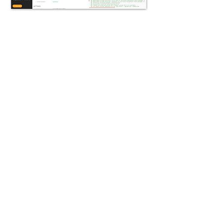
HYÖDYLLISIÄ VINKKEJÄ
'Cost Management' budjettisi
kontrolloimiseen
Account > Cost Management -
osiossa voit asettaa budjetin päivälle,
viikolle tai kuukaudelle. Saat
muistutuksen ennen sen
saavuttamista.