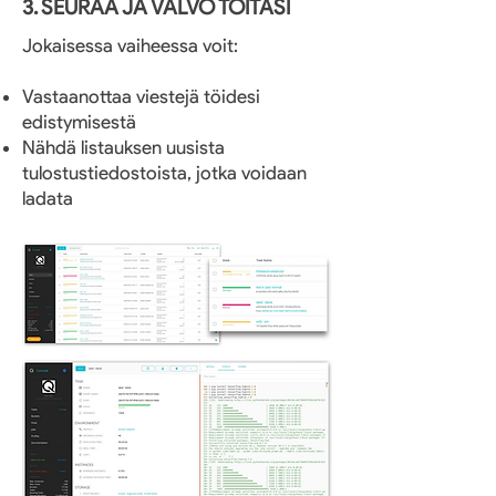
3. SEURAA JA VALVO TÖITÄSI
Jokaisessa vaiheessa voit:
Vastaanottaa viestejä töidesi
edistymisestä
Nähdä listauksen uusista
tulostustiedostoista, jotka voidaan
ladata